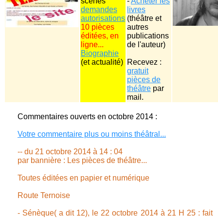
scènes
-
Acheter les
demandes
livres
autorisations
(théâtre et
10 pièces
autres
éditées, en
publications
ligne...
de l'auteur)
Biographie
(et actualité)
Recevez :
gratuit
pièces de
théâtre
par
mail.
Commentaires ouverts en octobre 2014 :
Votre commentaire plus ou moins théâtral...
-- du 21 octobre 2014 à 14 : 04
par bannière : Les pièces de théâtre...
Toutes éditées en papier et numérique
Route Ternoise
- Sénèque( a dit 12), le 22 octobre 2014 à 21 H 25 : fait