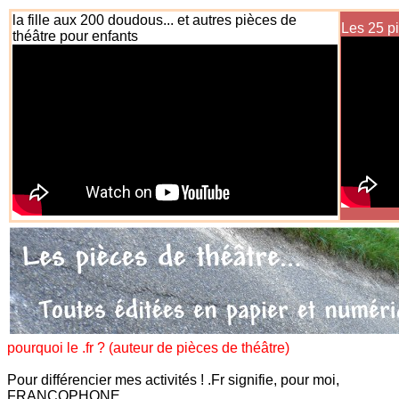
la fille aux 200 doudous... et autres pièces de
Les 25 p
théâtre pour enfants
pourquoi le .fr ? (auteur de pièces de théâtre)
Pour différencier mes activités ! .Fr signifie, pour moi,
FRANCOPHONE...