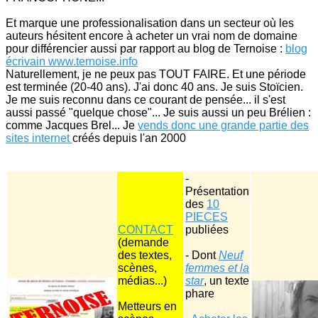
Et marque une professionalisation dans un secteur où les
auteurs hésitent encore à acheter un vrai nom de domaine
pour différencier aussi par rapport au blog de Ternoise :
blog
écrivain www.ternoise.info
Naturellement, je ne peux pas TOUT FAIRE. Et une période
est terminée (20-40 ans). J'ai donc 40 ans. Je suis Stoïcien.
Je me suis reconnu dans ce courant de pensée... il s'est
aussi passé "quelque chose"... Je suis aussi un peu Brélien :
comme Jacques Brel... Je
vends donc une grande partie des
sites internet
créés depuis l'an 2000
-
Présentation
des
10
PIECES
CONTACT
publiées
(demande
des textes,
- Dont
Neuf
scènes,
femmes et la
médias...)
star
, un texte
phare
Metteurs en