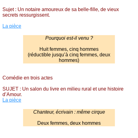
Sujet : Un notaire amoureux de sa belle-fille, de vieux
secrets ressurgissent.
La pièce
Pourquoi est-il venu ?
Huit femmes, cinq hommes
(réductible jusqu’à cinq femmes, deux
hommes)
Comédie en trois actes
SUJET : Un salon du livre en milieu rural et une histoire
d’Amour.
La pièce
Chanteur, écrivain : même cirque
Deux femmes, deux hommes