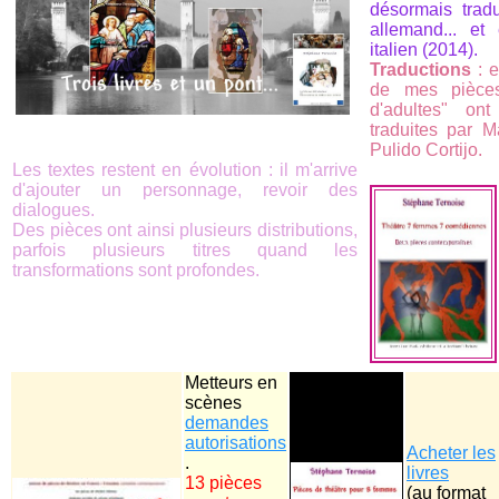
désormais tradu
allemand... et
italien (2014).
Traductions
: e
de mes pièces
d'adultes" on
traduites par 
Pulido Cortijo.
Les textes restent en évolution : il m'arrive
d'ajouter un personnage, revoir des
dialogues.
Des pièces ont ainsi plusieurs distributions,
parfois plusieurs titres quand les
transformations sont profondes.
Metteurs en
scènes
demandes
autorisations
Acheter les
.
livres
13 pièces
(au format