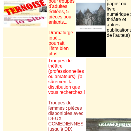
pour troupes
papier ou
d'adultes
livre
éditées, 5
numérique 
pièces pour
théâtre et
enfants...
autres
publication
Dramaturge
de l'auteur)
joué...
pourrait
l'être bien
plus !
Troupes de
théâtre
(professionnelles
ou amateurs), j'ai
sûrement la
distribution que
vous recherchez !
Troupes de
femmes : pièces
disponibles avec
DEUX
COMEDIENNES
jusqu'à DIX