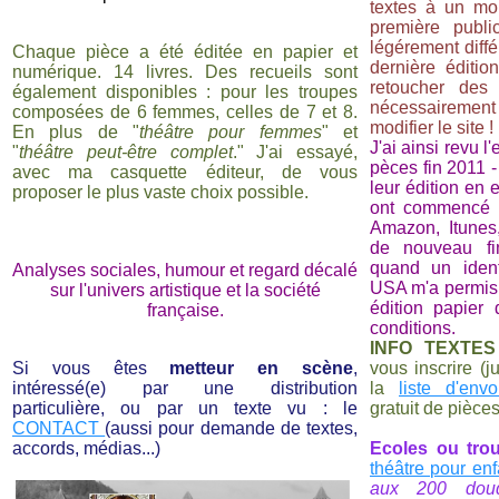
textes à un mo
première publi
légérement diffé
Chaque pièce a été éditée en papier et
dernière édition
numérique. 14 livres. Des recueils sont
retoucher des
également disponibles : pour les troupes
nécessairem
composées de 6 femmes, celles de 7 et 8.
modifier le site !
En plus de "
théâtre pour femmes
" et
J'ai ainsi revu 
"
théâtre peut-être complet
." J'ai essayé,
pèces fin 2011 
avec ma casquette éditeur, de vous
leur édition en 
proposer le plus vaste choix possible.
ont commencé 
Amazon, Itunes
de nouveau f
quand un identi
Analyses sociales, humour et regard décalé
USA m'a permis
sur l'univers artistique et la société
édition papier
française.
conditions.
INFO TEXTES
Si vous êtes
metteur en scène
,
vous inscrire (j
intéressé(e) par une distribution
la
liste d'envo
particulière, ou par un texte vu : le
gratuit de pièces
CONTACT
(aussi pour demande de textes,
accords, médias...)
Ecoles ou tro
théâtre pour enf
aux 200 dou